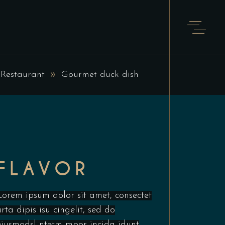
Restaurant
Gourmet duck dish
FLAVOR
Lorem ipsum dolor sit amet, consectet
urta dipis isu cingelit, sed do
eiusmodsl ntetm mpor incida idunt