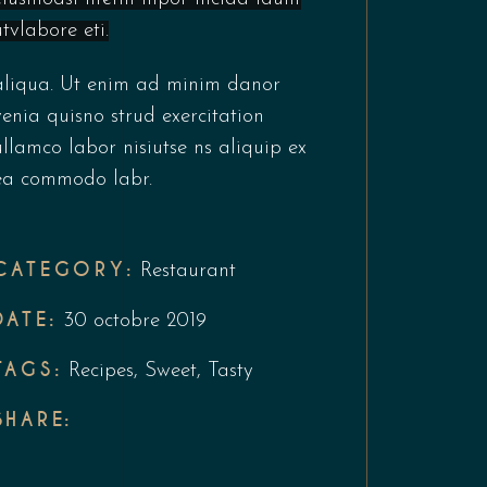
utvlabore eti.
aliqua. Ut enim ad minim danor
venia quisno strud exercitation
ullamco labor nisiutse ns aliquip ex
ea commodo labr.
CATEGORY:
Restaurant
DATE:
30 octobre 2019
TAGS:
Recipes
,
Sweet
,
Tasty
SHARE: